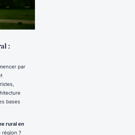
al :
mmencer par
t
ristes,
hitecture
des bases
e rural en
 région ?