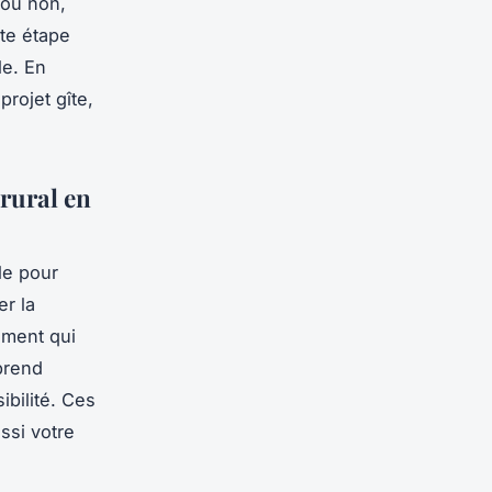
l ou non,
tte étape
le. En
projet gîte,
 rural en
le pour
er la
gement qui
prend
ibilité. Ces
ssi votre