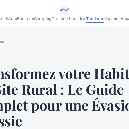
ueil
Actu
Bon plan
Camping
Croisiere
Location
Tourisme
Vacance
Voy
sme
nsformez votre Habit
îte Rural : Le Guide
plet pour une Évasi
ssie