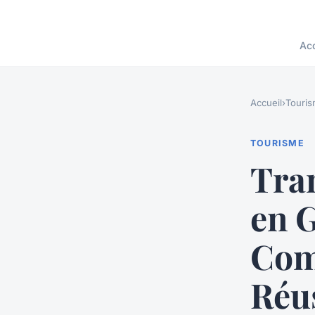
Acc
Accueil
›
Touri
TOURISME
Tra
en G
Com
Réu