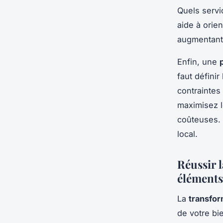
Quels servi
aide à orien
augmentant 
Enfin, une
faut défini
contraintes
maximisez l
coûteuses. 
local.
Réussir l
éléments
La
transform
de votre bi