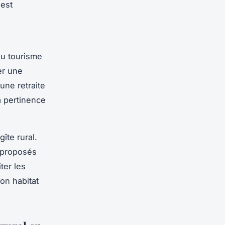
 est
du tourisme
er une
 une retraite
a pertinence
gîte rural.
s proposés
ter les
on habitat