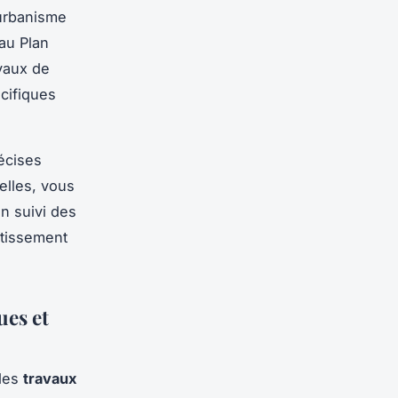
’urbanisme
 au Plan
avaux de
écifiques
récises
elles, vous
on suivi des
stissement
ues et
 des
travaux