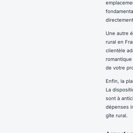
emplacement,
fondamental
directement 
Une autre é
rural en Fr
clientèle ad
romantique 
de votre pro
Enfin, la pla
La disposit
sont à anti
dépenses in
gîte rural.