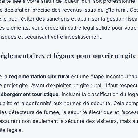
scalité liée à votre statut de loueur, qu’il soit professionne
e déclaration précise des revenus issus du gîte rural. Ce
lle pour éviter des sanctions et optimiser la gestion fisca
ces éléments, vous créez un cadre légal solide pour votre 
 risques et sécurisant votre investissement.
églementaires et légaux pour ouvrir un gîte
e la
réglementation gîte rural
est une étape incontournab
e projet gîte. Avant d’exploiter un gîte rural, il faut respect
 hébergement touristique
, incluant la classification du lo
 qualité et la conformité aux normes de sécurité. Cela com
es détecteurs de fumée, la sécurité électrique et l’access
 assurent non seulement la sécurité des visiteurs, mais au
té légale.