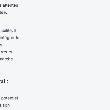
s attentes
tée,
bilité. Il
intégrer les
us
erreurs
 marché
al :
potentiel
me son