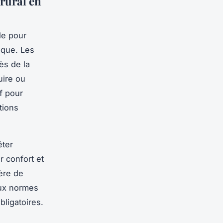
 rural en
le pour
ique. Les
ès de la
uire ou
f pour
tions
êter
ur confort et
ère de
aux normes
bligatoires.