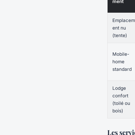
ment
Emplacem
ent nu
(tente)
Mobile-
home
standard
Lodge
confort
(toilé ou
bois)
Les serv