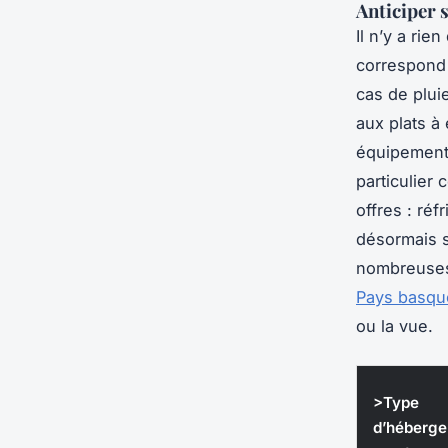
Anticiper 
Il n’y a rie
correspond 
cas de plui
aux plats à
équipements
particulier 
offres : réf
désormais s
nombreuses
Pays basqu
ou la vue.
>Type
d’héberge