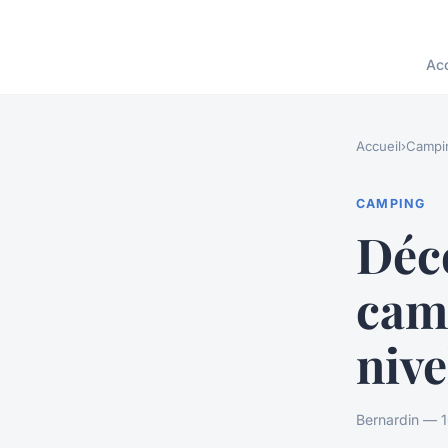
Acc
Accueil
›
Campi
CAMPING
Déco
cam
nive
Bernardin — 1