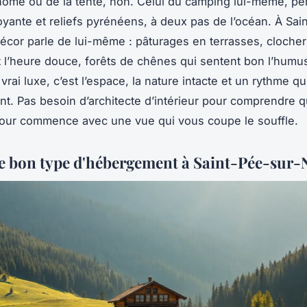
ome ou de la tente, non. Celui du camping lui-même, pe
oyante et reliefs pyrénéens, à deux pas de l’océan. À Sai
 décor parle de lui-même : pâturages en terrasses, cloch
 l’heure douce, forêts de chênes qui sentent bon l’humus
e vrai luxe, c’est l’espace, la nature intacte et un rythme qui
nt. Pas besoin d’architecte d’intérieur pour comprendre q
jour commence avec une vue qui vous coupe le souffle.
le bon type d'hébergement à Saint-Pée-sur-N