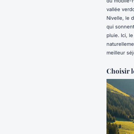
du mobile-h
vallée verd
Nivelle, le
qui sonnent
pluie. Ici, l
naturelleme
meilleur sé
Choisir 