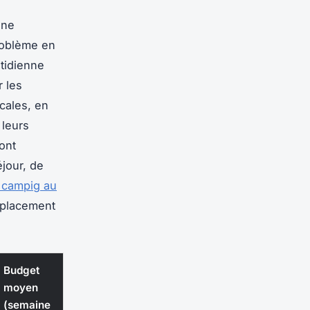
 ne
roblème en
tidienne
r les
cales, en
 leurs
sont
éjour, de
 campig au
emplacement
Budget
moyen
(semaine