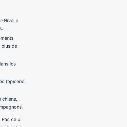
r-Nivelle
s.
ements
 plus de
ans les
es (épicerie,
 chiens,
compagnons.
 Pas celui