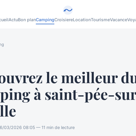
ueil
Actu
Bon plan
Camping
Croisiere
Location
Tourisme
Vacance
Voy
ng
uvrez le meilleur d
ping à saint-pée-su
lle
6/03/2026 08:05 — 11 min de lecture