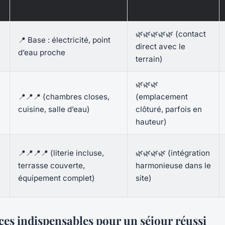
🌿🌿🌿🌿🌿 (contact
📍 Base : électricité, point
direct avec le
d’eau proche
terrain)
🌿🌿🌿
📍📍📍 (chambres closes,
(emplacement
cuisine, salle d’eau)
clôturé, parfois en
hauteur)
📍📍📍📍 (literie incluse,
🌿🌿🌿🌿 (intégration
terrasse couverte,
harmonieuse dans le
équipement complet)
site)
ices indispensables pour un séjour réussi