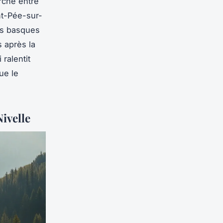
rché entre
nt-Pée-sur-
ers basques
 après la
 ralentit
ue le
ivelle