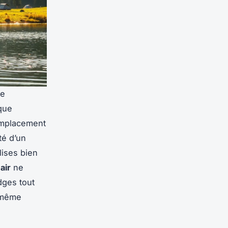
ie
que
 emplacement
té d’un
ises bien
air
ne
dges tout
s même