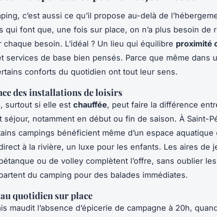
ing, c’est aussi ce qu’il propose au-delà de l’hébergeme
ls qui font que, une fois sur place, on n’a plus besoin de r
r chaque besoin. L’idéal ? Un lieu qui équilibre
proximité 
t services de base bien pensés. Parce que même dans 
rtains conforts du quotidien ont tout leur sens.
ce des installations de loisirs
 surtout si elle est
chauffée
, peut faire la différence ent
t séjour, notamment en début ou fin de saison. À Saint-P
rtains campings bénéficient même d’un espace aquatique
irect à la rivière, un luxe pour les enfants. Les aires de j
 pétanque ou de volley complètent l’offre, sans oublier les
 partent du camping pour des balades immédiates.
 au quotidien sur place
ais maudit l’absence d’épicerie de campagne à 20h, quan