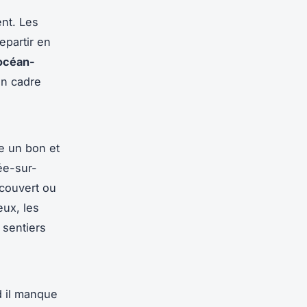
nt. Les
epartir en
océan-
un cadre
re un bon et
ée-sur-
 couvert ou
eux, les
 sentiers
d il manque