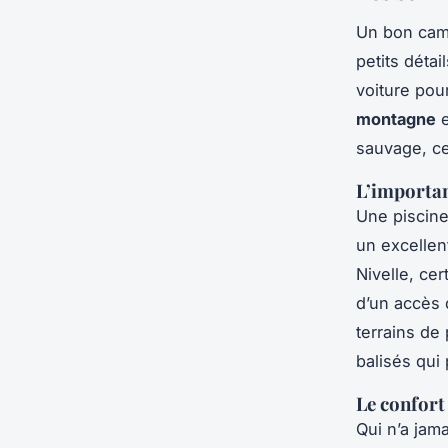
Un bon camp
petits détai
voiture pou
montagne
e
sauvage, ce
L’importan
Une piscine,
un excellen
Nivelle, ce
d’un accès d
terrains de
balisés qui
Le confort
Qui n’a jam