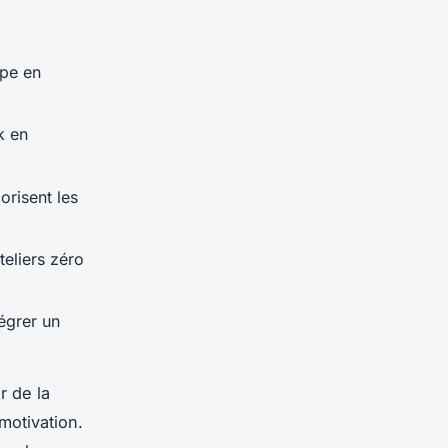
ipe en
k en
lorisent les
eliers zéro
tégrer un
r de la
motivation.