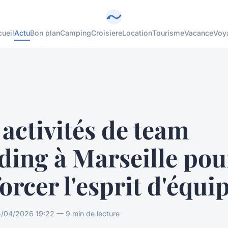
ueil
Actu
Bon plan
Camping
Croisiere
Location
Tourisme
Vacance
Voy
activités de team
ding à Marseille pou
orcer l'esprit d'équi
/04/2026 19:22 — 9 min de lecture