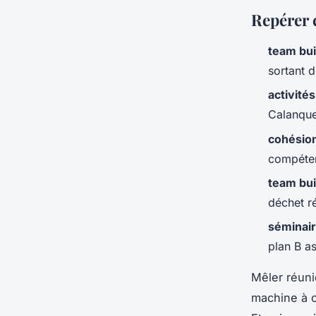
Repérer 
team bui
sortant 
activité
Calanques
cohésio
compéten
team bui
déchet r
séminair
plan B as
Mêler réuni
machine à c