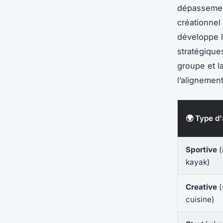
dépassement
créationnel 
développe l
stratégiques
groupe et l
l’alignement
🌍 Type d'
Sportive
(
kayak)
Creative
(
cuisine)