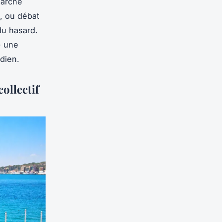
marche
, ou débat
 du hasard.
- une
idien.
ollectif