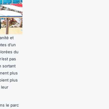
anité et
utes d’un
olorées du
n’est pas
n sortant
nent plus
oient plus
 leur
ns le parc