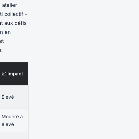
 atelier
 collectif -
nt aux défis
on en
st
e.
📈 Impact
Élevé
Modéré à
élevé