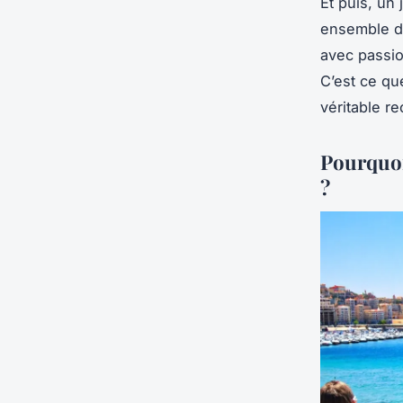
Et puis, un
ensemble da
avec passion
C’est ce q
véritable re
Pourquoi 
?