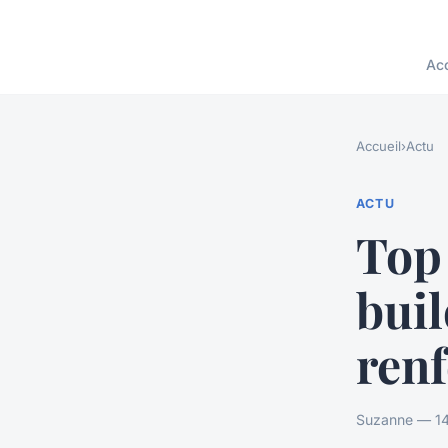
Acc
Accueil
›
Actu
ACTU
Top 
buil
renf
Suzanne — 14