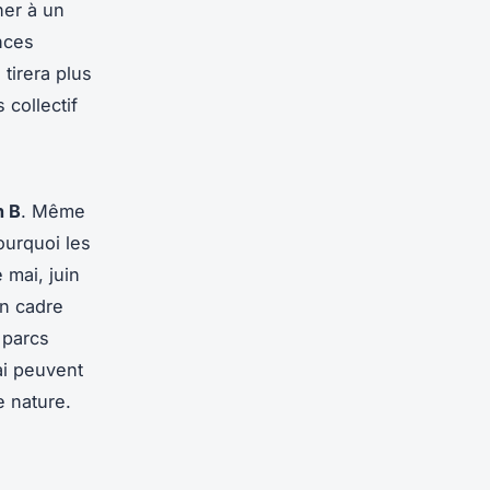
ner à un
nces
tirera plus
 collectif
n B
. Même
pourquoi les
 mai, juin
un cadre
 parcs
ai peuvent
e nature.