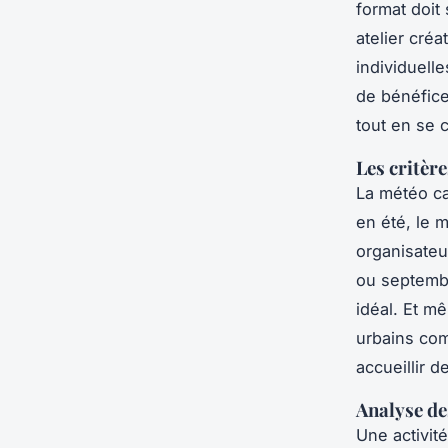
format doit
atelier cré
individuell
de bénéfices
tout en se 
Les critère
La météo ca
en été, le m
organisateu
ou septembr
idéal. Et m
urbains com
accueillir d
Analyse de
Une activit