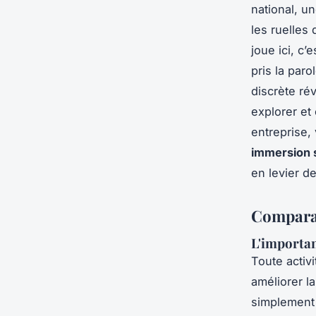
national, u
les ruelles 
joue ici, c’
pris la par
discrète ré
explorer et
entreprise,
immersion 
en levier d
Comparat
L'importan
Toute activ
améliorer l
simplement