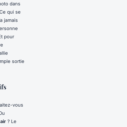
hoto dans
 Ce qui se
’a jamais
 personne
Et pour
re
llie
mple sortie
ifs
haitez-vous
 Ou
air
? Le